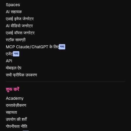
Spaces
AI सहायक
एआई इमेज जेनरेटर
AI वीडियो जनरेटर
एआई वॉयस जनरेटर
स्टॉक सामग्री
MCP Claude/ChatGPT के लिए
नया
एजेंट
नया
API
मोबाइल ऐप
सभी फ्रीपिक उपकरण
शुरू करें
Academy
दस्तावेज़ीकरण
सहायता
उपयोग की शर्तें
गोपनीयता नीति