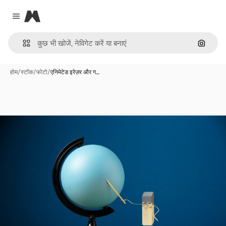
Magnific
Close menu
इमेज से ख
होम
/
स्टॉक
/
फोटो
/
एनिमेटेड इरेज़र और ग…