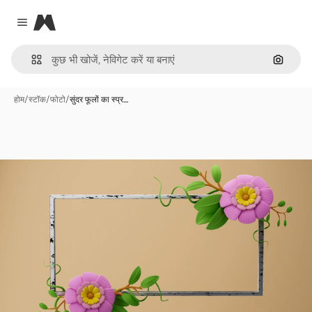
Magnific
Close menu
इमेज से ख
होम
/
स्टॉक
/
फोटो
/
सुंदर फूलों का स्प्र…