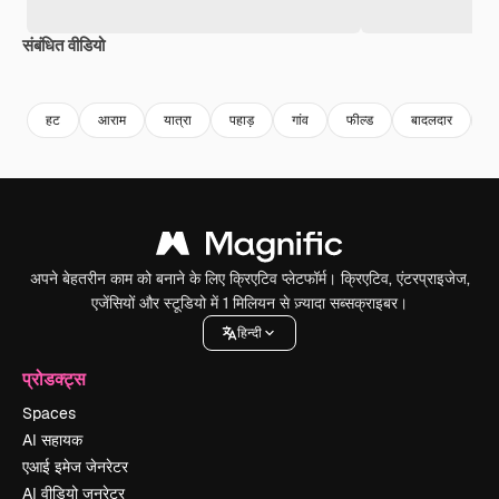
संबंधित वीडियो
Premium
Premium
Premium
Premium
हट
आराम
यात्रा
पहाड़
गांव
फील्ड
बादलदार
लै
अपने बेहतरीन काम को बनाने के लिए क्रिएटिव प्लेटफॉर्म। क्रिएटिव, एंटरप्राइजेज,
एजेंसियों और स्टूडियो में 1 मिलियन से ज़्यादा सब्सक्राइबर।
हिन्दी
प्रोडक्ट्स
Spaces
AI सहायक
एआई इमेज जेनरेटर
AI वीडियो जनरेटर