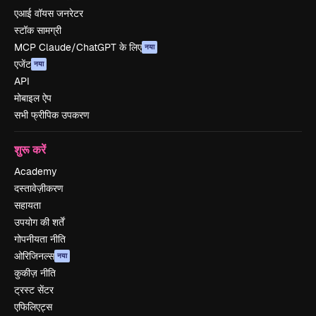
एआई वॉयस जनरेटर
स्टॉक सामग्री
MCP Claude/ChatGPT के लिए
नया
एजेंट
नया
API
मोबाइल ऐप
सभी फ्रीपिक उपकरण
शुरू करें
Academy
दस्तावेज़ीकरण
सहायता
उपयोग की शर्तें
गोपनीयता नीति
ओरिजिनल्स
नया
कुकीज़ नीति
ट्रस्ट सेंटर
एफिलिएट्स