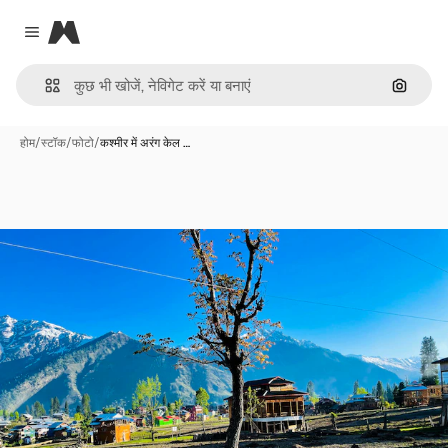
Magnific
Close menu
इमेज से ख
होम
/
स्टॉक
/
फोटो
/
कश्मीर में अरंग केल …