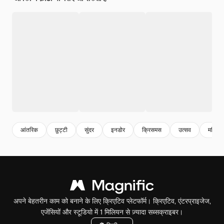
आंतरिक
छुट्टी
सुंदर
इनडोर
क्रिसमस
उत्सव
महिला
अपने बेहतरीन काम को बनाने के लिए क्रिएटिव प्लेटफॉर्म। क्रिएटिव, एंटरप्राइजेज,
एजेंसियों और स्टूडियो में 1 मिलियन से ज़्यादा सब्सक्राइबर।