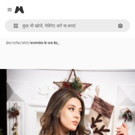
Magnific
Close menu
इमेज से ख
होम
/
स्टॉक
/
फोटो
/
फायरप्लेस के पास बैठ…