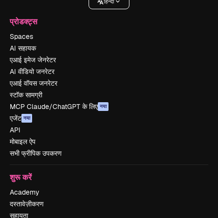
हिन्दी
प्रोडक्ट्स
Spaces
AI सहायक
एआई इमेज जेनरेटर
AI वीडियो जनरेटर
एआई वॉयस जनरेटर
स्टॉक सामग्री
MCP Claude/ChatGPT के लिए
नया
एजेंट
नया
API
मोबाइल ऐप
सभी फ्रीपिक उपकरण
शुरू करें
Academy
दस्तावेज़ीकरण
सहायता