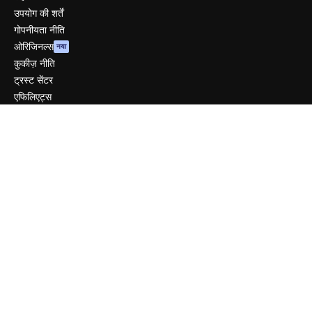
उपयोग की शर्तें
गोपनीयता नीति
ओरिजिनल्स
नया
कुकीज़ नीति
ट्रस्ट सेंटर
एफिलिएट्स
बिज़नेस
कंपनी
मूल्य निर्धारण
हमारे बारे में
रिव्यू
करियर
खोज रुझान
ब्लॉग
घटनाक्रम
Slidesgo
सामग्री बेचें