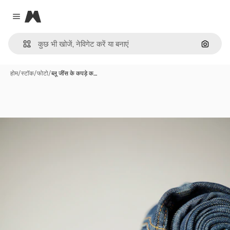
Magnific
Close menu
इमेज से ख
होम
/
स्टॉक
/
फोटो
/
ब्लू जींस के कपड़े क…