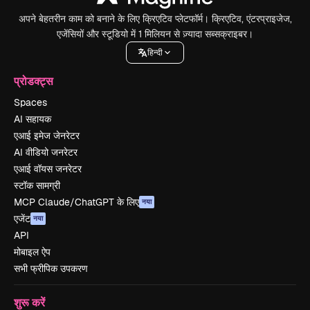
अपने बेहतरीन काम को बनाने के लिए क्रिएटिव प्लेटफॉर्म। क्रिएटिव, एंटरप्राइजेज,
एजेंसियों और स्टूडियो में 1 मिलियन से ज़्यादा सब्सक्राइबर।
हिन्दी
प्रोडक्ट्स
Spaces
AI सहायक
एआई इमेज जेनरेटर
AI वीडियो जनरेटर
एआई वॉयस जनरेटर
स्टॉक सामग्री
MCP Claude/ChatGPT के लिए
नया
एजेंट
नया
API
मोबाइल ऐप
सभी फ्रीपिक उपकरण
शुरू करें