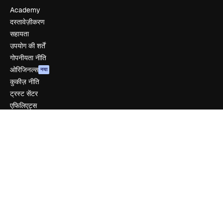
Academy
दस्तावेज़ीकरण
सहायता
उपयोग की शर्तें
गोपनीयता नीति
ओरिजिनल्स
नया
कुकीज़ नीति
ट्रस्ट सेंटर
एफिलिएट्स
बिज़नेस
कंपनी
मूल्य निर्धारण
हमारे बारे में
रिव्यू
करियर
खोज रुझान
ब्लॉग