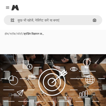
Magnific
Close menu
इमेज से ख
होम
/
स्टॉक
/
फोटो
/
ब्रांडिंग विज्ञापन क…