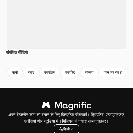
संबंधित वीडियो
Premium
Premium
Premium
Premium
पानी
ब्रांड
कार्यालय
कॉर्पोरेट
योजना
काम कर रहा है
अपने बेहतरीन काम को बनाने के लिए क्रिएटिव प्लेटफॉर्म। क्रिएटिव, एंटरप्राइजेज,
एजेंसियों और स्टूडियो में 1 मिलियन से ज़्यादा सब्सक्राइबर।
हिन्दी