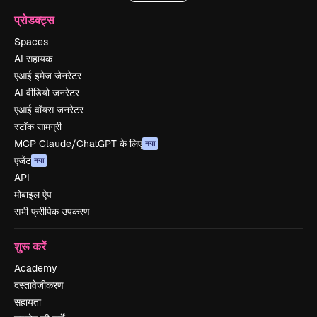
प्रोडक्ट्स
Spaces
AI सहायक
एआई इमेज जेनरेटर
AI वीडियो जनरेटर
एआई वॉयस जनरेटर
स्टॉक सामग्री
MCP Claude/ChatGPT के लिए
नया
एजेंट
नया
API
मोबाइल ऐप
सभी फ्रीपिक उपकरण
शुरू करें
Academy
दस्तावेज़ीकरण
सहायता