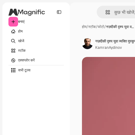
बनाएं
होम
/
स्टॉक
/
फोटो
/
नज़दीकी दृश्य युवा व…
होम
खोजें
नज़दीकी दृश्य युवा व्यक्ति मुस्
KamranAydinov
स्टॉक
एक्सप्लोर करें
सभी टूल्‍स