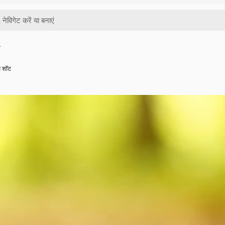
…
प शॉट