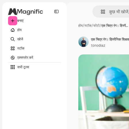
बनाएं
होम
/
स्टॉक
/
फोटो
/
एक चित्र रंग। हिस्पै…
होम
खोजें
tonodiaz
स्टॉक
एक्सप्लोर करें
सभी टूल्‍स