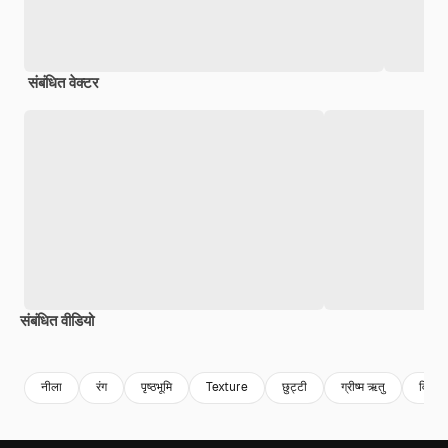
संबंधित वेक्टर
संबंधित वीडियो
Premium
Premium
Premium
Premium
नीला
रंग
पृष्ठभूमि
Texture
छुट्टी
ग्रीष्म ऋतु
विंटेज