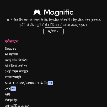
अपने बेहतरीन काम को बनाने के लिए क्रिएटिव प्लेटफॉर्म। क्रिएटिव, एंटरप्राइजेज,
एजेंसियों और स्टूडियो में 1 मिलियन से ज़्यादा सब्सक्राइबर।
हिन्दी
प्रोडक्ट्स
Spaces
AI सहायक
एआई इमेज जेनरेटर
AI वीडियो जनरेटर
एआई वॉयस जनरेटर
स्टॉक सामग्री
MCP Claude/ChatGPT के लिए
नया
एजेंट
नया
API
मोबाइल ऐप
सभी फ्रीपिक उपकरण