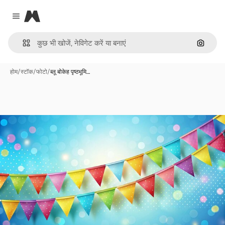
Magnific
Close menu
इमेज से ख
होम
/
स्टॉक
/
फोटो
/
ब्लू बोकेह पृष्ठभूमि…