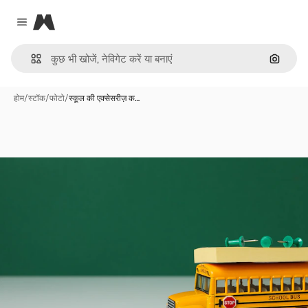
Magnific
Close menu
इमेज से ख
होम
/
स्टॉक
/
फोटो
/
स्कूल की एक्सेसरीज़ क…