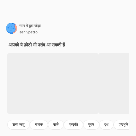
प्यार में डूबा जोड़ा
senivpetro
आपको ये फ़ोटो भी पसंद आ सकती हैं
शरद ऋतु
मजाक
पार्क
प्रकृति
पुरुष
वृक्ष
पृष्ठभूमि