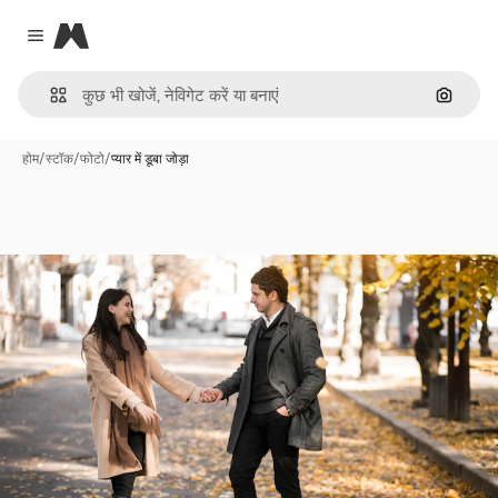
Magnific
Close menu
इमेज से ख
होम
/
स्टॉक
/
फोटो
/
प्यार में डूबा जोड़ा