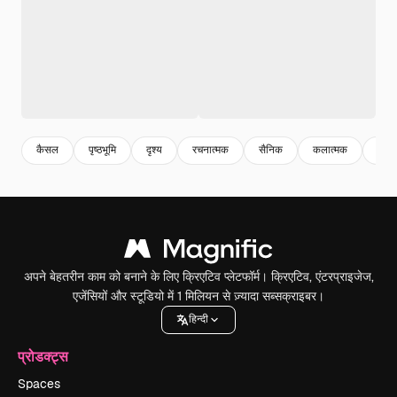
कैसल
पृष्ठभूमि
दृश्य
रचनात्मक
सैनिक
कलात्मक
बच्चे
अपने बेहतरीन काम को बनाने के लिए क्रिएटिव प्लेटफॉर्म। क्रिएटिव, एंटरप्राइजेज,
एजेंसियों और स्टूडियो में 1 मिलियन से ज़्यादा सब्सक्राइबर।
हिन्दी
प्रोडक्ट्स
Spaces