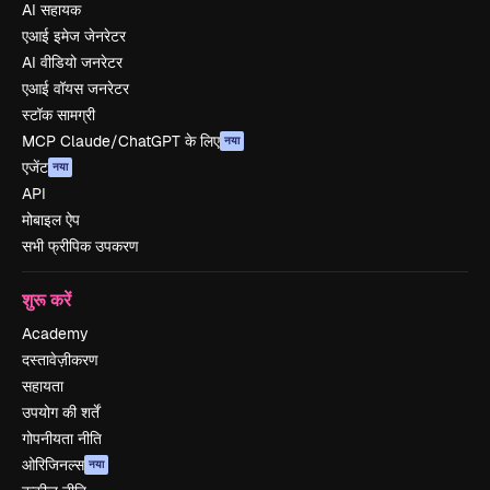
AI सहायक
एआई इमेज जेनरेटर
AI वीडियो जनरेटर
एआई वॉयस जनरेटर
स्टॉक सामग्री
MCP Claude/ChatGPT के लिए
नया
एजेंट
नया
API
मोबाइल ऐप
सभी फ्रीपिक उपकरण
शुरू करें
Academy
दस्तावेज़ीकरण
सहायता
उपयोग की शर्तें
गोपनीयता नीति
ओरिजिनल्स
नया