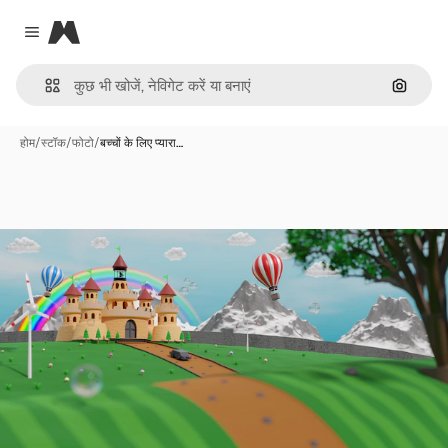
Magnific
Close menu
इमेज से ख
होम
/
स्टॉक
/
फोटो
/
बच्चों के लिए प्यारा…