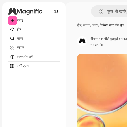
बनाएं
होम
/
स्टॉक
/
फोटो
/
विभिन्न सार पीले बुल…
होम
खोजें
विभिन्न सार पीले बुलबुले बनावट
magnific
स्टॉक
एक्सप्लोर करें
सभी टूल्‍स