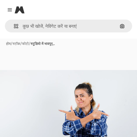
Magnific
Close menu
इमेज से ख
होम
/
स्टॉक
/
फोटो
/
स्टूडियो में भावपूर्…