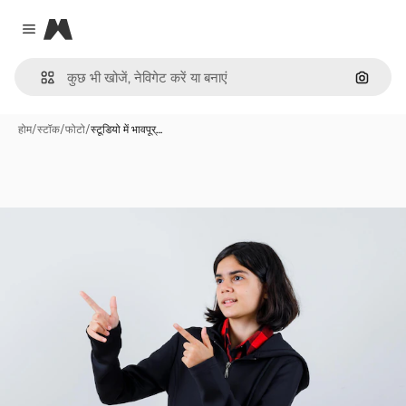
Magnific
Close menu
इमेज से ख
होम
/
स्टॉक
/
फोटो
/
स्टूडियो में भावपूर्…