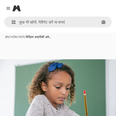
Magnific
Close menu
इमेज से ख
होम
/
स्टॉक
/
फोटो
/
केंद्रित अफ्रीकी अमे…