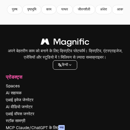
पुरुष
पृष्ठभूमि
काम
पत्थर
जीवनशैली
अंधेरा
आकर्षक
अपने बेहतरीन काम को बनाने के लिए क्रिएटिव प्लेटफॉर्म। क्रिएटिव, एंटरप्राइजेज,
एजेंसियों और स्टूडियो में 1 मिलियन से ज़्यादा सब्सक्राइबर।
हिन्दी
प्रोडक्ट्स
Spaces
AI सहायक
एआई इमेज जेनरेटर
AI वीडियो जनरेटर
एआई वॉयस जनरेटर
स्टॉक सामग्री
MCP Claude/ChatGPT के लिए
नया