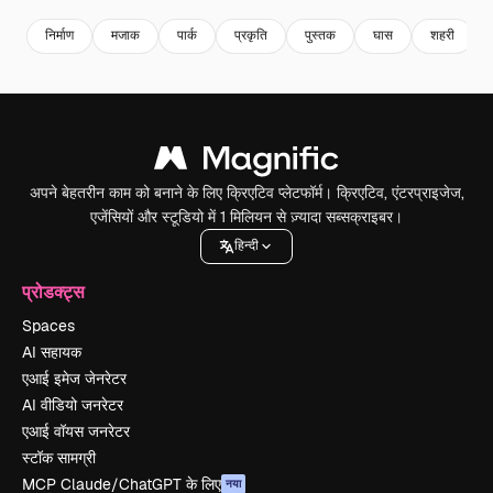
निर्माण
मजाक
पार्क
प्रकृति
पुस्तक
घास
शहरी
अपने बेहतरीन काम को बनाने के लिए क्रिएटिव प्लेटफॉर्म। क्रिएटिव, एंटरप्राइजेज,
एजेंसियों और स्टूडियो में 1 मिलियन से ज़्यादा सब्सक्राइबर।
हिन्दी
प्रोडक्ट्स
Spaces
AI सहायक
एआई इमेज जेनरेटर
AI वीडियो जनरेटर
एआई वॉयस जनरेटर
स्टॉक सामग्री
MCP Claude/ChatGPT के लिए
नया