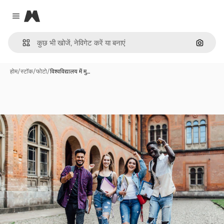
Magnific
Close menu
इमेज से ख
होम
/
स्टॉक
/
फोटो
/
विश्वविद्यालय में मु…