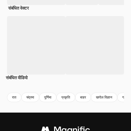
संबंधित वेक्टर
संबंधित वीडियो
Premium
Premium
Premium
Premium
AI द्वारा जनरेट
रात
चंद्रमा
पूर्णिमा
प्रकृति
बाहर
खगोल विज्ञान
ग्रहण