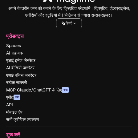
अपने बेहतरीन काम को बनाने के लिए क्रिएटिव प्लेटफॉर्म। क्रिएटिव, एंटरप्राइजेज,
एजेंसियों और स्टूडियो में 1 मिलियन से ज़्यादा सब्सक्राइबर।
हिन्दी
प्रोडक्ट्स
Spaces
AI सहायक
एआई इमेज जेनरेटर
AI वीडियो जनरेटर
एआई वॉयस जनरेटर
स्टॉक सामग्री
MCP Claude/ChatGPT के लिए
नया
एजेंट
नया
API
मोबाइल ऐप
सभी फ्रीपिक उपकरण
शुरू करें