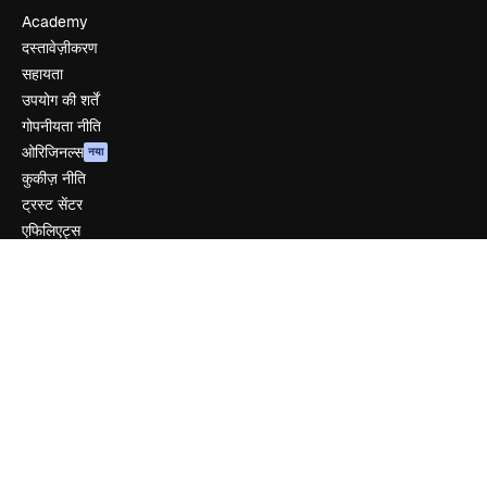
Academy
दस्तावेज़ीकरण
सहायता
उपयोग की शर्तें
गोपनीयता नीति
ओरिजिनल्स
नया
कुकीज़ नीति
ट्रस्ट सेंटर
एफिलिएट्स
बिज़नेस
कंपनी
मूल्य निर्धारण
हमारे बारे में
रिव्यू
करियर
खोज रुझान
ब्लॉग