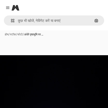
Magnific
Close menu
इमेज से ख
होम
/
स्टॉक
/
फोटो
/
अंधेरे पृष्ठभूमि पर …