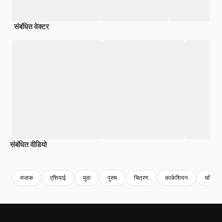
संबंधित वेक्टर
संबंधित वीडियो
Premium
Premium
AI द्वारा जनरेट किया गया
Premium
Premium
AI द्वारा जनरेट
मजाक
एशियाई
युवा
पुरुष
चित्रण
काकेशियन
चरित्र