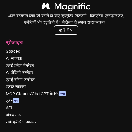
अपने बेहतरीन काम को बनाने के लिए क्रिएटिव प्लेटफॉर्म। क्रिएटिव, एंटरप्राइजेज,
एजेंसियों और स्टूडियो में 1 मिलियन से ज़्यादा सब्सक्राइबर।
हिन्दी
प्रोडक्ट्स
Spaces
AI सहायक
एआई इमेज जेनरेटर
AI वीडियो जनरेटर
एआई वॉयस जनरेटर
स्टॉक सामग्री
MCP Claude/ChatGPT के लिए
नया
एजेंट
नया
API
मोबाइल ऐप
सभी फ्रीपिक उपकरण