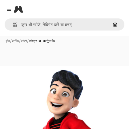
Magnific
Close menu
इमेज से ख
होम
/
स्टॉक
/
फोटो
/
मजेदार 3D कार्टून कि…