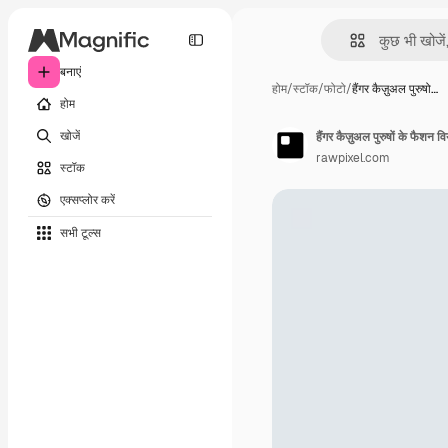
बनाएं
होम
/
स्टॉक
/
फोटो
/
हैंगर कैज़ुअल पुरुषो…
होम
खोजें
हैंगर कैज़ुअल पुरुषों के फैशन विय
rawpixel.com
स्टॉक
एक्सप्लोर करें
सभी टूल्‍स