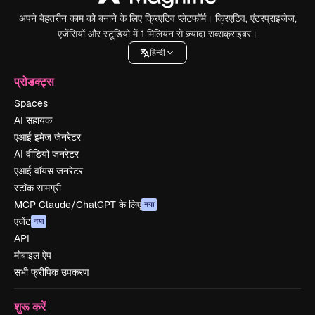
अपने बेहतरीन काम को बनाने के लिए क्रिएटिव प्लेटफॉर्म। क्रिएटिव, एंटरप्राइजेज,
एजेंसियों और स्टूडियो में 1 मिलियन से ज़्यादा सब्सक्राइबर।
हिन्दी
प्रोडक्ट्स
Spaces
AI सहायक
एआई इमेज जेनरेटर
AI वीडियो जनरेटर
एआई वॉयस जनरेटर
स्टॉक सामग्री
MCP Claude/ChatGPT के लिए
नया
एजेंट
नया
API
मोबाइल ऐप
सभी फ्रीपिक उपकरण
शुरू करें