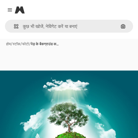
Magnific
Close menu
इमेज से ख
होम
/
स्टॉक
/
फोटो
/
पेड़ के बैकग्राउंड क…