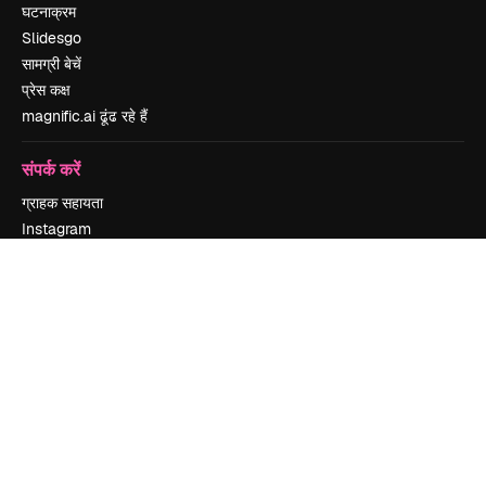
घटनाक्रम
Slidesgo
सामग्री बेचें
प्रेस कक्ष
magnific.ai ढूंढ रहे हैं
संपर्क करें
ग्राहक सहायता
Instagram
YouTube
LinkedIn
TikTok
Discord
X
Reddit
Copyright © 2010-
2026
Freepik Company S.L.U.
सर्वाधिकार सुरक्षित
.