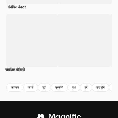
संबंधित वेक्टर
संबंधित वीडियो
Premium
Premium
AI द्वारा जनरेट किया गया
Premium
Premium
AI द्वारा जनरेट
आकाश
ऊर्जा
सूर्य
प्रकृति
वृक्ष
हरे
पृष्ठभूमि
क्ल