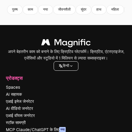
पुरुष
काम
नया
जीवनशैली
सुंदर
हाथ
महिला
ल
अपने बेहतरीन काम को बनाने के लिए क्रिएटिव प्लेटफॉर्म। क्रिएटिव, एंटरप्राइजेज,
एजेंसियों और स्टूडियो में 1 मिलियन से ज़्यादा सब्सक्राइबर।
हिन्दी
प्रोडक्ट्स
Spaces
AI सहायक
एआई इमेज जेनरेटर
AI वीडियो जनरेटर
एआई वॉयस जनरेटर
स्टॉक सामग्री
MCP Claude/ChatGPT के लिए
नया