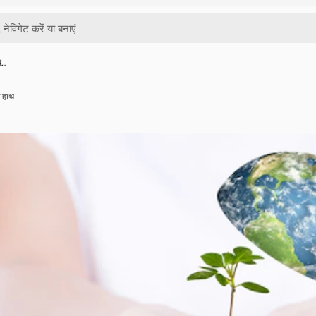
े…
थ हाथ