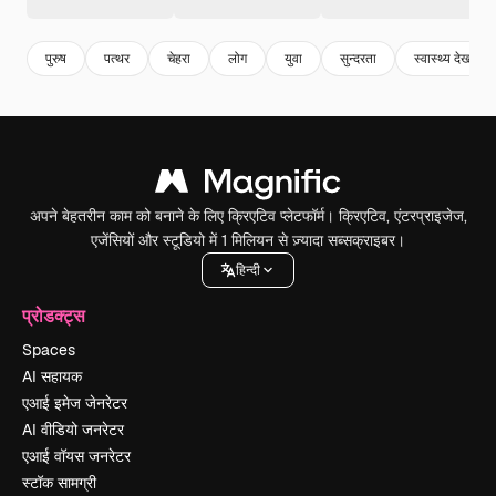
पुरुष
पत्थर
चेहरा
लोग
युवा
सुन्दरता
स्वास्थ्य देखभाल
अपने बेहतरीन काम को बनाने के लिए क्रिएटिव प्लेटफॉर्म। क्रिएटिव, एंटरप्राइजेज,
एजेंसियों और स्टूडियो में 1 मिलियन से ज़्यादा सब्सक्राइबर।
हिन्दी
प्रोडक्ट्स
Spaces
AI सहायक
एआई इमेज जेनरेटर
AI वीडियो जनरेटर
एआई वॉयस जनरेटर
स्टॉक सामग्री