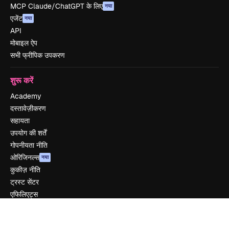
MCP Claude/ChatGPT के लिए
नया
एजेंट
नया
API
मोबाइल ऐप
सभी फ्रीपिक उपकरण
शुरू करें
Academy
दस्तावेज़ीकरण
सहायता
उपयोग की शर्तें
गोपनीयता नीति
ओरिजिनल्स
नया
कुकीज़ नीति
ट्रस्ट सेंटर
एफिलिएट्स
बिज़नेस