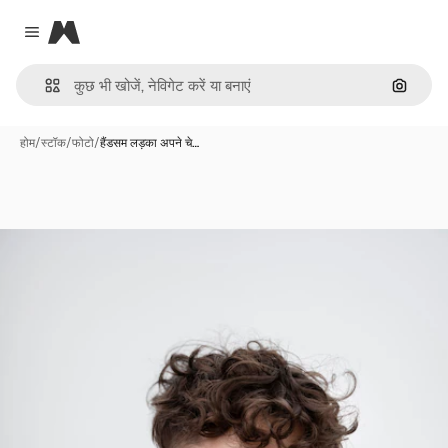
Magnific
Close menu
इमेज से ख
होम
/
स्टॉक
/
फोटो
/
हैंडसम लड़का अपने चे…