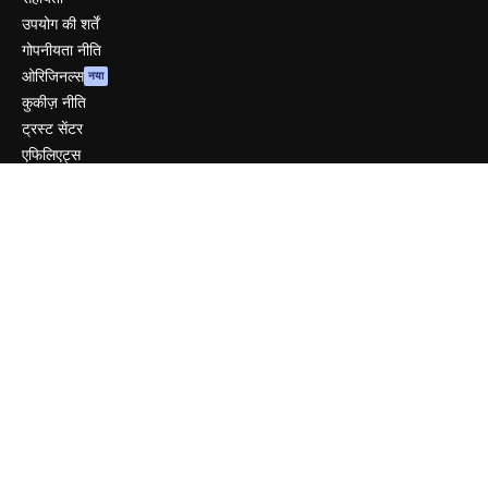
उपयोग की शर्तें
गोपनीयता नीति
ओरिजिनल्स
नया
कुकीज़ नीति
ट्रस्ट सेंटर
एफिलिएट्स
बिज़नेस
कंपनी
मूल्य निर्धारण
हमारे बारे में
रिव्यू
करियर
खोज रुझान
ब्लॉग
घटनाक्रम
Slidesgo
सामग्री बेचें