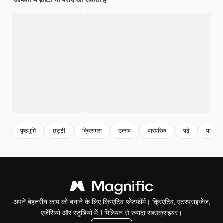
पृष्ठभूमि
छुट्टी
क्रिसमस
उत्सव
पारंपरिक
पढ़ें
पार्टी
अपने बेहतरीन काम को बनाने के लिए क्रिएटिव प्लेटफॉर्म। क्रिएटिव, एंटरप्राइजेज,
एजेंसियों और स्टूडियो में 1 मिलियन से ज़्यादा सब्सक्राइबर।