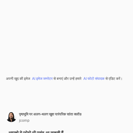
अपनी खुद की इमेज
AI इमेज जनरेटर
से बनाएं और उन्हें हमारे
AI फोटो संपादक
से एडिट करें।
पृष्ठभूमि पर अलग-थलग खुश पारंपरिक सांता क्लॉज़
jcomp
आपको ये फ़ोटो भी पसंद आ सकती हैं