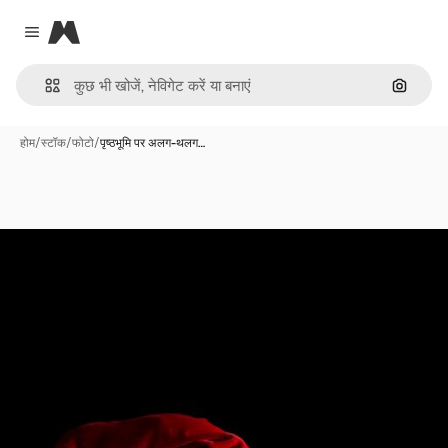
Magnific
Close menu
इमेज से ख
होम
/
स्टॉक
/
फोटो
/
पृष्ठभूमि पर अलग-थलग…