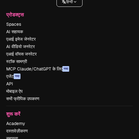
हिन्दी
प्रोडक्ट्स
Spaces
AI सहायक
एआई इमेज जेनरेटर
AI वीडियो जनरेटर
एआई वॉयस जनरेटर
स्टॉक सामग्री
MCP Claude/ChatGPT के लिए
नया
एजेंट
नया
API
मोबाइल ऐप
सभी फ्रीपिक उपकरण
शुरू करें
Academy
दस्तावेज़ीकरण
सहायता