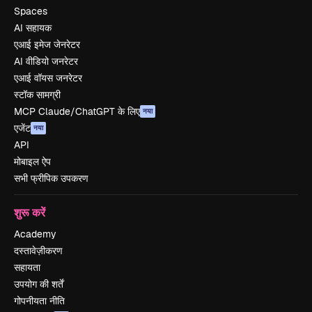
Spaces
AI सहायक
एआई इमेज जेनरेटर
AI वीडियो जनरेटर
एआई वॉयस जनरेटर
स्टॉक सामग्री
MCP Claude/ChatGPT के लिए
नया
एजेंट
नया
API
मोबाइल ऐप
सभी फ्रीपिक उपकरण
शुरू करें
Academy
दस्तावेज़ीकरण
सहायता
उपयोग की शर्तें
गोपनीयता नीति