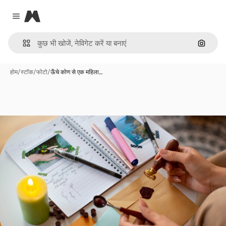
Magnific
Close menu
इमेज से ख
होम
/
स्टॉक
/
फोटो
/
ऊँचे कोण से एक महिला…