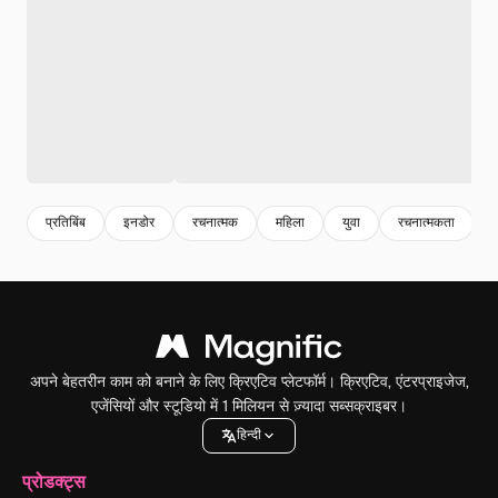
प्रतिबिंब
इनडोर
रचनात्मक
महिला
युवा
रचनात्मकता
प
अपने बेहतरीन काम को बनाने के लिए क्रिएटिव प्लेटफॉर्म। क्रिएटिव, एंटरप्राइजेज,
एजेंसियों और स्टूडियो में 1 मिलियन से ज़्यादा सब्सक्राइबर।
हिन्दी
प्रोडक्ट्स