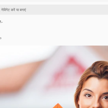
त्…
o