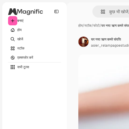
बनाएं
होम
/
स्टॉक
/
फोटो
/
घर नया ऋण कमरे संप
होम
खोजें
घर नया ऋण कमरे संपत्ति
asier_relampagoestudi
स्टॉक
एक्सप्लोर करें
सभी टूल्‍स