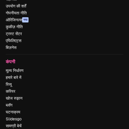
उपयोग की शर्तें
गोपनीयता नीति
ओरिजिनल्स
नया
कुकीज़ नीति
ट्रस्ट सेंटर
एफिलिएट्स
बिज़नेस
कंपनी
मूल्य निर्धारण
हमारे बारे में
रिव्यू
करियर
खोज रुझान
ब्लॉग
घटनाक्रम
Slidesgo
सामग्री बेचें