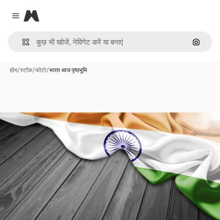
Magnific
Close menu
इमेज से ख
होम
/
स्टॉक
/
फोटो
/
भारत ध्वज पृष्ठभूमि