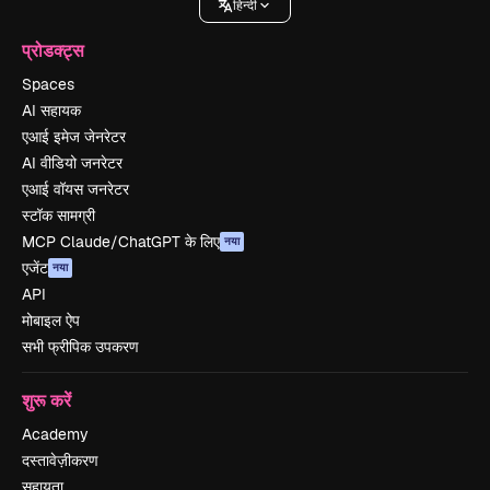
हिन्दी
प्रोडक्ट्स
Spaces
AI सहायक
एआई इमेज जेनरेटर
AI वीडियो जनरेटर
एआई वॉयस जनरेटर
स्टॉक सामग्री
MCP Claude/ChatGPT के लिए
नया
एजेंट
नया
API
मोबाइल ऐप
सभी फ्रीपिक उपकरण
शुरू करें
Academy
दस्तावेज़ीकरण
सहायता