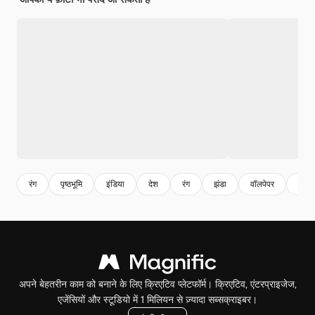
रंग
पृष्ठभूमि
इंडिया
देश
रंग
झंडा
वॉलपेपर
पृष्ठभ
अपने बेहतरीन काम को बनाने के लिए क्रिएटिव प्लेटफॉर्म। क्रिएटिव, एंटरप्राइजेज,
एजेंसियों और स्टूडियो में 1 मिलियन से ज़्यादा सब्सक्राइबर।