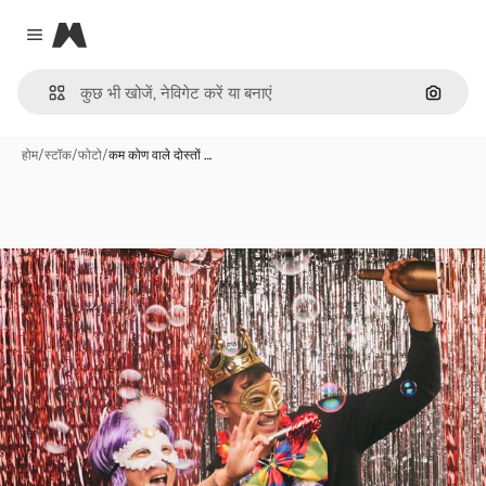
Magnific
Close menu
इमेज से ख
होम
/
स्टॉक
/
फोटो
/
कम कोण वाले दोस्तों …