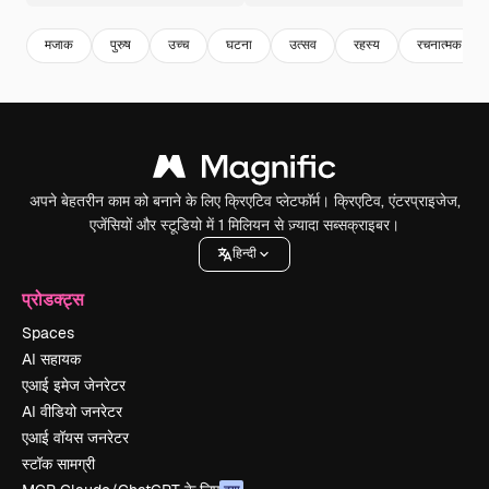
मजाक
पुरुष
उच्च
घटना
उत्सव
रहस्य
रचनात्मक
अपने बेहतरीन काम को बनाने के लिए क्रिएटिव प्लेटफॉर्म। क्रिएटिव, एंटरप्राइजेज,
एजेंसियों और स्टूडियो में 1 मिलियन से ज़्यादा सब्सक्राइबर।
हिन्दी
प्रोडक्ट्स
Spaces
AI सहायक
एआई इमेज जेनरेटर
AI वीडियो जनरेटर
एआई वॉयस जनरेटर
स्टॉक सामग्री