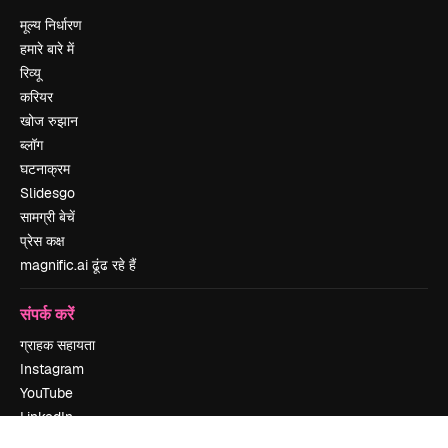
मूल्य निर्धारण
हमारे बारे में
रिव्यू
करियर
खोज रुझान
ब्लॉग
घटनाक्रम
Slidesgo
सामग्री बेचें
प्रेस कक्ष
magnific.ai ढूंढ रहे हैं
संपर्क करें
ग्राहक सहायता
Instagram
YouTube
LinkedIn
TikTok