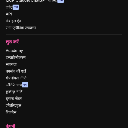
MCP Claude/ChatGPT के लिए
नया
एजेंट
नया
API
मोबाइल ऐप
सभी फ्रीपिक उपकरण
शुरू करें
Academy
दस्तावेज़ीकरण
सहायता
उपयोग की शर्तें
गोपनीयता नीति
ओरिजिनल्स
नया
कुकीज़ नीति
ट्रस्ट सेंटर
एफिलिएट्स
बिज़नेस
कंपनी