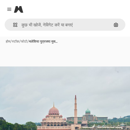
Magnific
Close menu
इमेज से ख
होम
/
स्टॉक
/
फोटो
/
मलेशिया पुत्रजया मुस…