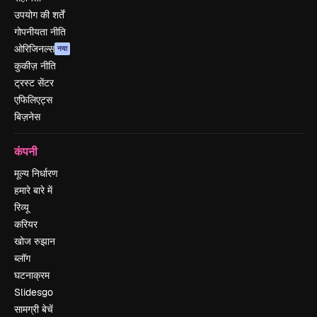
उपयोग की शर्तें
गोपनीयता नीति
ओरिजिनल्स
नया
कुकीज़ नीति
ट्रस्ट सेंटर
एफिलिएट्स
बिज़नेस
कंपनी
मूल्य निर्धारण
हमारे बारे में
रिव्यू
करियर
खोज रुझान
ब्लॉग
घटनाक्रम
Slidesgo
सामग्री बेचें