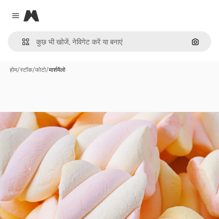
Magnific
Close menu
इमेज से ख
होम
/
स्टॉक
/
फोटो
/
मार्शमैलो