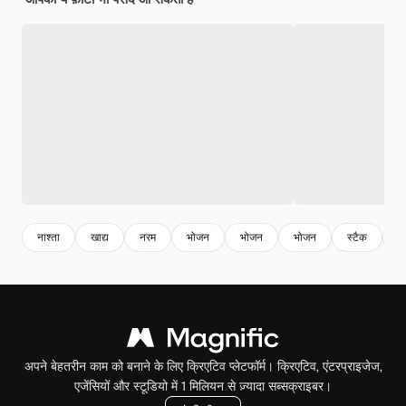
नाश्ता
खाद्य
नरम
भोजन
भोजन
भोजन
स्टैक
प
अपने बेहतरीन काम को बनाने के लिए क्रिएटिव प्लेटफॉर्म। क्रिएटिव, एंटरप्राइजेज,
एजेंसियों और स्टूडियो में 1 मिलियन से ज़्यादा सब्सक्राइबर।