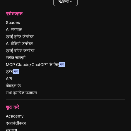
हिन्दी
प्रोडक्ट्स
Spaces
AI सहायक
एआई इमेज जेनरेटर
AI वीडियो जनरेटर
एआई वॉयस जनरेटर
स्टॉक सामग्री
MCP Claude/ChatGPT के लिए
नया
एजेंट
नया
API
मोबाइल ऐप
सभी फ्रीपिक उपकरण
शुरू करें
Academy
दस्तावेज़ीकरण
सहायता