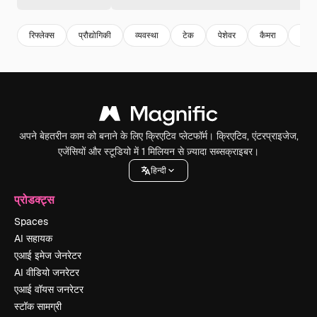
रिफ्लेक्स
प्रौद्योगिकी
व्यवस्था
टेक
पेशेवर
कैमरा
अचल
अपने बेहतरीन काम को बनाने के लिए क्रिएटिव प्लेटफॉर्म। क्रिएटिव, एंटरप्राइजेज,
एजेंसियों और स्टूडियो में 1 मिलियन से ज़्यादा सब्सक्राइबर।
हिन्दी
प्रोडक्ट्स
Spaces
AI सहायक
एआई इमेज जेनरेटर
AI वीडियो जनरेटर
एआई वॉयस जनरेटर
स्टॉक सामग्री