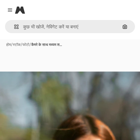
Magnific
Close menu
इमेज से ख
होम
/
स्टॉक
/
फोटो
/
कैमरे के साथ मध्यम श…