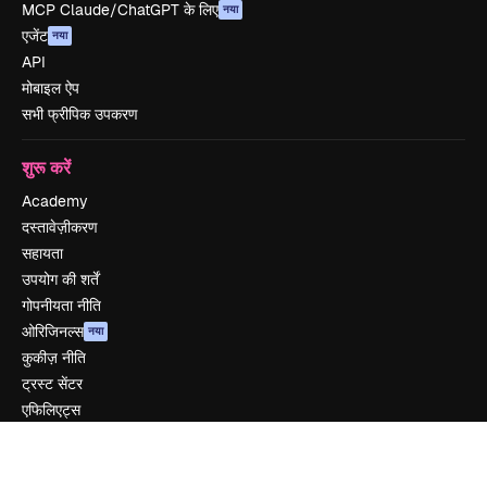
MCP Claude/ChatGPT के लिए
नया
एजेंट
नया
API
मोबाइल ऐप
सभी फ्रीपिक उपकरण
शुरू करें
Academy
दस्तावेज़ीकरण
सहायता
उपयोग की शर्तें
गोपनीयता नीति
ओरिजिनल्स
नया
कुकीज़ नीति
ट्रस्ट सेंटर
एफिलिएट्स
बिज़नेस