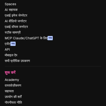
Spaces
AI सहायक
एआई इमेज जेनरेटर
AI वीडियो जनरेटर
एआई वॉयस जनरेटर
स्टॉक सामग्री
MCP Claude/ChatGPT के लिए
नया
एजेंट
नया
API
मोबाइल ऐप
सभी फ्रीपिक उपकरण
शुरू करें
Academy
दस्तावेज़ीकरण
सहायता
उपयोग की शर्तें
गोपनीयता नीति