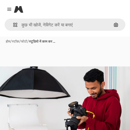
Magnific
Close menu
इमेज से ख
होम
/
स्टॉक
/
फोटो
/
स्टूडियो में काम कर …