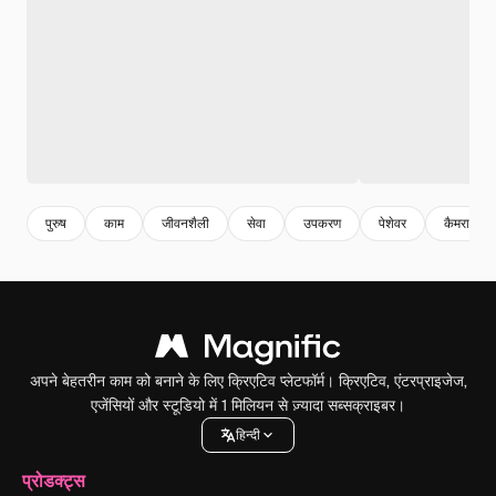
पुरुष
काम
जीवनशैली
सेवा
उपकरण
पेशेवर
कैमरा
अपने बेहतरीन काम को बनाने के लिए क्रिएटिव प्लेटफॉर्म। क्रिएटिव, एंटरप्राइजेज,
एजेंसियों और स्टूडियो में 1 मिलियन से ज़्यादा सब्सक्राइबर।
हिन्दी
प्रोडक्ट्स