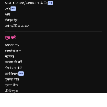
MCP Claude/ChatGPT के लिए
नया
एजेंट
नया
API
मोबाइल ऐप
सभी फ्रीपिक उपकरण
शुरू करें
Academy
दस्तावेज़ीकरण
सहायता
उपयोग की शर्तें
गोपनीयता नीति
ओरिजिनल्स
नया
कुकीज़ नीति
ट्रस्ट सेंटर
एफिलिएट्स
बिज़नेस