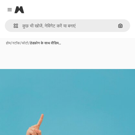
Magnific
Close menu
इमेज से ख
होम
/
स्टॉक
/
फोटो
/
हेडफ़ोन के साथ वीडिय…