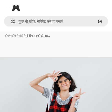
Magnific
Close menu
इमेज से ख
होम
/
स्टॉक
/
फोटो
/
प्रीटीन लड़की टी-शर्…