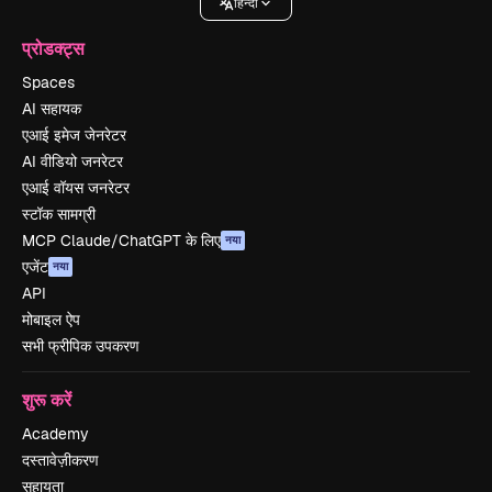
हिन्दी
प्रोडक्ट्स
Spaces
AI सहायक
एआई इमेज जेनरेटर
AI वीडियो जनरेटर
एआई वॉयस जनरेटर
स्टॉक सामग्री
MCP Claude/ChatGPT के लिए
नया
एजेंट
नया
API
मोबाइल ऐप
सभी फ्रीपिक उपकरण
शुरू करें
Academy
दस्तावेज़ीकरण
सहायता