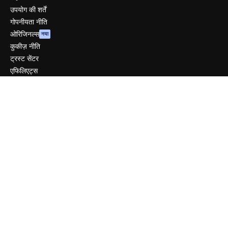
उपयोग की शर्तें
गोपनीयता नीति
ओरिजिनल्स
नया
कुकीज़ नीति
ट्रस्ट सेंटर
एफिलिएट्स
बिज़नेस
कंपनी
मूल्य निर्धारण
हमारे बारे में
रिव्यू
करियर
खोज रुझान
ब्लॉग
घटनाक्रम
Slidesgo
सामग्री बेचें