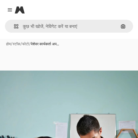
Magnific
Close menu
इमेज से ख
होम
/
स्टॉक
/
फोटो
/
पेशेवर कार्यकर्ता अप…