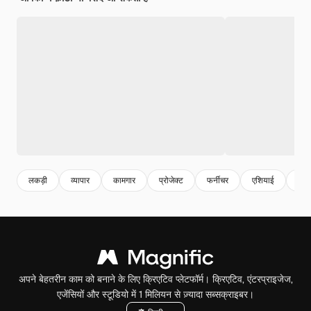
लकड़ी
व्यापार
कामगार
प्रोजेक्ट
फर्नीचर
एशियाई
कारप
अपने बेहतरीन काम को बनाने के लिए क्रिएटिव प्लेटफॉर्म। क्रिएटिव, एंटरप्राइजेज,
एजेंसियों और स्टूडियो में 1 मिलियन से ज़्यादा सब्सक्राइबर।