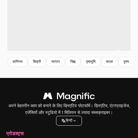
वाणिज्य
बिक्री
व्यापार
चिह्न
पृष्ठभूमि
काला
दृश्य
अपने बेहतरीन काम को बनाने के लिए क्रिएटिव प्लेटफॉर्म। क्रिएटिव, एंटरप्राइजेज,
एजेंसियों और स्टूडियो में 1 मिलियन से ज़्यादा सब्सक्राइबर।
हिन्दी
प्रोडक्ट्स