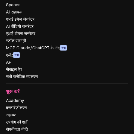
Spaces
AI सहायक
एआई इमेज जेनरेटर
AI वीडियो जनरेटर
एआई वॉयस जनरेटर
स्टॉक सामग्री
MCP Claude/ChatGPT के लिए
नया
एजेंट
नया
API
मोबाइल ऐप
सभी फ्रीपिक उपकरण
शुरू करें
Academy
दस्तावेज़ीकरण
सहायता
उपयोग की शर्तें
गोपनीयता नीति