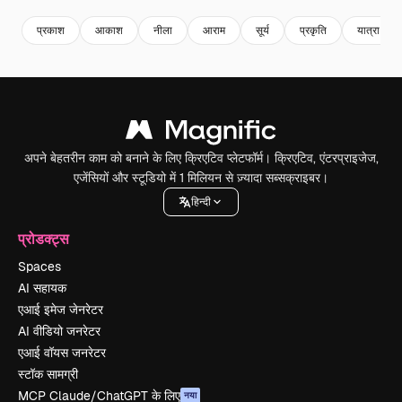
प्रकाश
आकाश
नीला
आराम
सूर्य
प्रकृति
यात्रा
अपने बेहतरीन काम को बनाने के लिए क्रिएटिव प्लेटफॉर्म। क्रिएटिव, एंटरप्राइजेज,
एजेंसियों और स्टूडियो में 1 मिलियन से ज़्यादा सब्सक्राइबर।
हिन्दी
प्रोडक्ट्स
Spaces
AI सहायक
एआई इमेज जेनरेटर
AI वीडियो जनरेटर
एआई वॉयस जनरेटर
स्टॉक सामग्री
MCP Claude/ChatGPT के लिए
नया