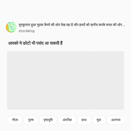
मुस्कुराता हुआ युवक कैमरे की ओर देख रहा है और हाथों को क्रॉस करके बगल की ओर इशारा कर रहा है नीले रंग की पृष्ठभूमि पर कॉपी स्पेस के साथ अलग-थलग
stockking
आपको ये फ़ोटो भी पसंद आ सकती हैं
नीला
पुरुष
पृष्ठभूमि
अंतरिक्ष
हाथ
युवा
अलगाव