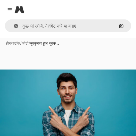
Magnific
Close menu
इमेज से ख
होम
/
स्टॉक
/
फोटो
/
मुस्कुराता हुआ युवक …