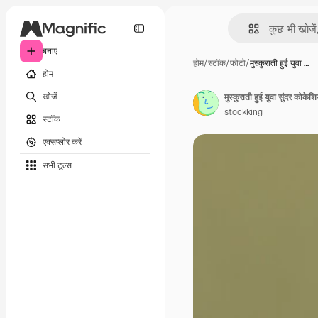
बनाएं
होम
/
स्टॉक
/
फोटो
/
मुस्कुराती हुई युवा …
होम
खोजें
stockking
स्टॉक
एक्सप्लोर करें
सभी टूल्‍स