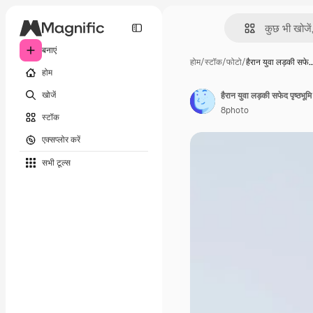
बनाएं
होम
/
स्टॉक
/
फोटो
/
हैरान युवा लड़की सफे
होम
खोजें
हैरान युवा लड़की सफेद पृष्ठभूम
8photo
स्टॉक
एक्सप्लोर करें
सभी टूल्‍स