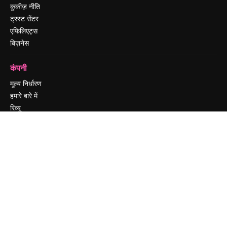
कुकीज़ नीति
ट्रस्ट सेंटर
एफिलिएट्स
बिज़नेस
कंपनी
मूल्य निर्धारण
हमारे बारे में
रिव्यू
करियर
खोज रुझान
ब्लॉग
घटनाक्रम
Slidesgo
सामग्री बेचें
प्रेस कक्ष
magnific.ai ढूंढ रहे हैं