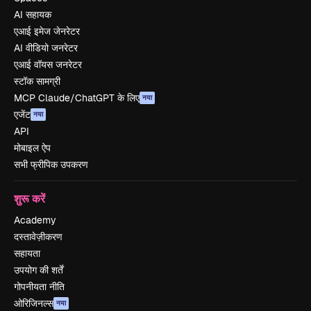
AI सहायक
एआई इमेज जेनरेटर
AI वीडियो जनरेटर
एआई वॉयस जनरेटर
स्टॉक सामग्री
MCP Claude/ChatGPT के लिए
नया
एजेंट
नया
API
मोबाइल ऐप
सभी फ्रीपिक उपकरण
शुरू करें
Academy
दस्तावेज़ीकरण
सहायता
उपयोग की शर्तें
गोपनीयता नीति
ओरिजिनल्स
नया