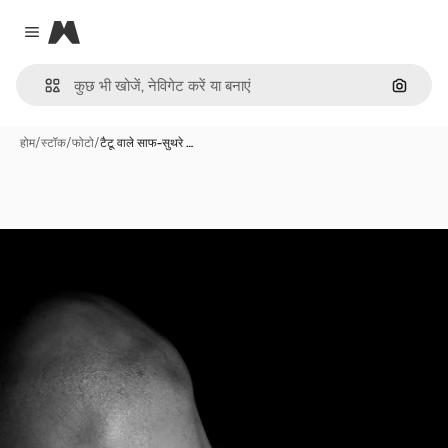
Magnific
Close menu
इमेज से ख
होम
/
स्टॉक
/
फोटो
/
टैटू वाले साफ-सुथरे …