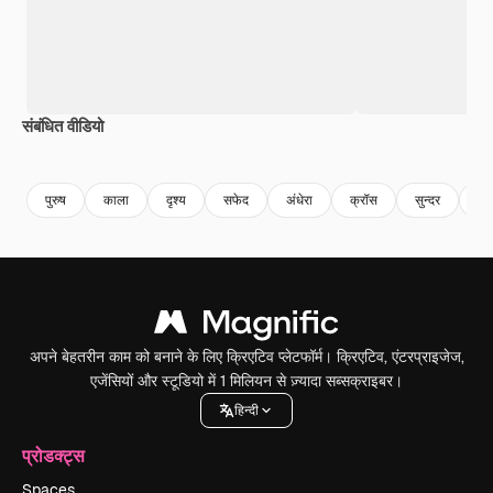
संबंधित वीडियो
Premium
Premium
Premium
Premium
पुरुष
काला
दृश्य
सफेद
अंधेरा
क्रॉस
सुन्दर
सुन
अपने बेहतरीन काम को बनाने के लिए क्रिएटिव प्लेटफॉर्म। क्रिएटिव, एंटरप्राइजेज,
एजेंसियों और स्टूडियो में 1 मिलियन से ज़्यादा सब्सक्राइबर।
हिन्दी
प्रोडक्ट्स
Spaces