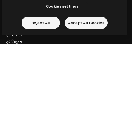
उपयोग की शर्तें
Cookies settings
गोपनीयता नीति
ओरिजिनल्स
नया
Reject All
Accept All Cookies
कुकीज़ नीति
ट्रस्ट सेंटर
एफिलिएट्स
बिज़नेस
कंपनी
मूल्य निर्धारण
हमारे बारे में
रिव्यू
करियर
खोज रुझान
ब्लॉग
घटनाक्रम
Slidesgo
सामग्री बेचें