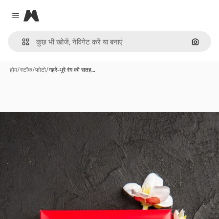
Magnific
Close menu
इमेज से ख
होम
/
स्टॉक
/
फोटो
/
गहरे-भूरे रंग की सतह…