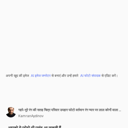
अपनी खुद की इमेज
AI इमेज जनरेटर
से बनाएं और उन्हें हमारे
AI फोटो संपादक
से एडिट करें।
गहरे-भूरे रंग की सतह चित्र परिवार उपहार फोटो वर्तमान रंग प्यार पर लाल कोनों वाला शीर्ष दृश्य सुरुचिपूर्ण चित्र फ़्रेम
KamranAydinov
आपको ये फ़ोटो भी पसंद आ सकती हैं