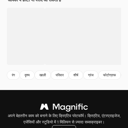
रंग
दृश्य
खाली
परिवार
शीर्ष
ग्रंज
फोटोग्राफ
च
अपने बेहतरीन काम को बनाने के लिए क्रिएटिव प्लेटफॉर्म। क्रिएटिव, एंटरप्राइजेज,
एजेंसियों और स्टूडियो में 1 मिलियन से ज़्यादा सब्सक्राइबर।