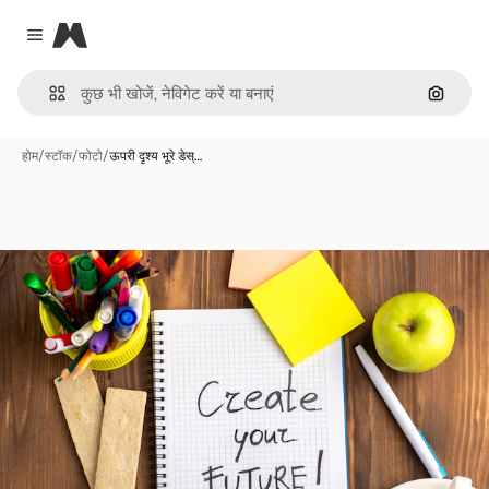
Magnific
Close menu
इमेज से ख
होम
/
स्टॉक
/
फोटो
/
ऊपरी दृश्य भूरे डेस्…