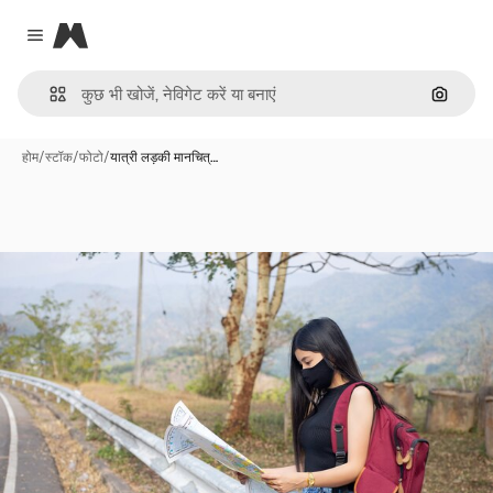
Magnific
Close menu
इमेज से ख
होम
/
स्टॉक
/
फोटो
/
यात्री लड़की मानचित्…