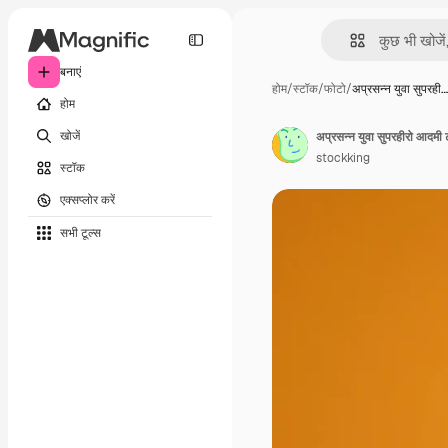
बनाएं
होम
/
स्टॉक
/
फोटो
/
अप्रसन्न युवा सुपरही…
होम
खोजें
अप्रसन्न युवा सुपरहीरो आदमी ट
stockking
स्टॉक
एक्सप्लोर करें
सभी टूल्‍स