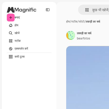
बनाएं
होम
/
स्टॉक
/
फोटो
/
लकड़ी का चर्च
होम
खोजें
लकड़ी का चर्च
bearfotos
स्टॉक
एक्सप्लोर करें
सभी टूल्‍स