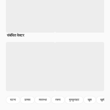
संबंधित वेक्टर
घटना
उत्सव
व्यवस्था
रचना
मुस्कुराहट
खुश
खुशी