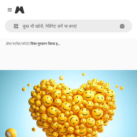
Magnific
Close menu
इमेज से ख
होम
/
स्टॉक
/
फोटो
/
विश्व मुस्कान दिवस इ…